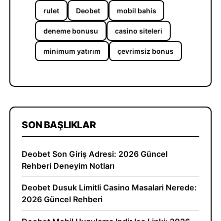
rulet
Deobet
mobil bahis
deneme bonusu
casino siteleri
minimum yatırım
çevrimsiz bonus
SON BAŞLIKLAR
Deobet Son Giriş Adresi: 2026 Güncel
Rehberi Deneyim Notları
Deobet Dusuk Limitli Casino Masalari Nerede:
2026 Güncel Rehberi