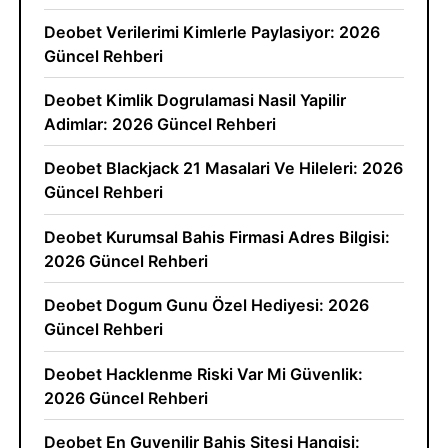
Deobet Verilerimi Kimlerle Paylasiyor: 2026
Güncel Rehberi
Deobet Kimlik Dogrulamasi Nasil Yapilir
Adimlar: 2026 Güncel Rehberi
Deobet Blackjack 21 Masalari Ve Hileleri: 2026
Güncel Rehberi
Deobet Kurumsal Bahis Firmasi Adres Bilgisi:
2026 Güncel Rehberi
Deobet Dogum Gunu Özel Hediyesi: 2026
Güncel Rehberi
Deobet Hacklenme Riski Var Mi Güvenlik:
2026 Güncel Rehberi
Deobet En Guvenilir Bahis Sitesi Hangisi: