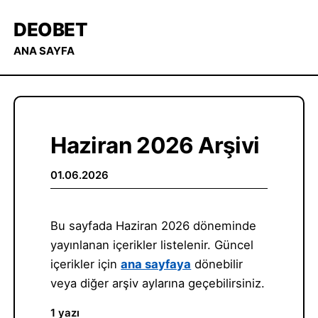
DEOBET
ANA SAYFA
Haziran 2026 Arşivi
01.06.2026
Bu sayfada Haziran 2026 döneminde
yayınlanan içerikler listelenir. Güncel
içerikler için
ana sayfaya
dönebilir
veya diğer arşiv aylarına geçebilirsiniz.
1 yazı