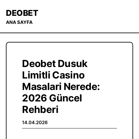
DEOBET
ANA SAYFA
Deobet Dusuk
Limitli Casino
Masalari Nerede:
2026 Güncel
Rehberi
14.04.2026