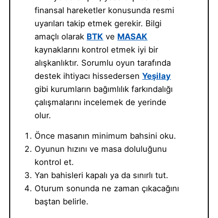
finansal hareketler konusunda resmi
uyarıları takip etmek gerekir. Bilgi
amaçlı olarak
BTK
ve
MASAK
kaynaklarını kontrol etmek iyi bir
alışkanlıktır. Sorumlu oyun tarafında
destek ihtiyacı hissedersen
Yeşilay
gibi kurumların bağımlılık farkındalığı
çalışmalarını incelemek de yerinde
olur.
Önce masanın minimum bahsini oku.
Oyunun hızını ve masa doluluğunu
kontrol et.
Yan bahisleri kapalı ya da sınırlı tut.
Oturum sonunda ne zaman çıkacağını
baştan belirle.