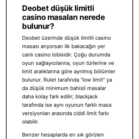
Deobet düşük limitli
casino masaları nerede
bulunur?
Deobet üzerinde düşük limitli casino
masası arıyorsan ilk bakacağın yer
canlı casino lobisidir. Çoğu durumda
oyun sağlayıcılarına, oyun türlerine ve
limit aralıklarına göre ayrılmış bölümler
bulunur. Rulet tarafında “low limit” ya
da düşük minimum bahisli masalar
daha kolay fark edilir; blackjack
tarafında ise aynı oyunun farklı masa
versiyonları arasında ciddi limit farkı
olabilir.
Benzer hesaplarda en sık görülen