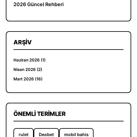
2026 Güncel Rehberi
ARŞIV
Haziran 2026 (1)
Nisan 2026 (2)
Mart 2026 (16)
ÖNEMLI TERIMLER
rulet
Deobet
mobil bahis