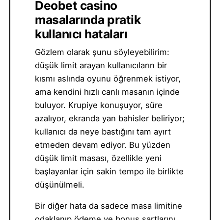
Deobet casino
masalarında pratik
kullanıcı hataları
Gözlem olarak şunu söyleyebilirim:
düşük limit arayan kullanıcıların bir
kısmı aslında oyunu öğrenmek istiyor,
ama kendini hızlı canlı masanın içinde
buluyor. Krupiye konuşuyor, süre
azalıyor, ekranda yan bahisler beliriyor;
kullanıcı da neye bastığını tam ayırt
etmeden devam ediyor. Bu yüzden
düşük limit masası, özellikle yeni
başlayanlar için sakin tempo ile birlikte
düşünülmeli.
Bir diğer hata da sadece masa limitine
odaklanıp ödeme ve bonus şartlarını