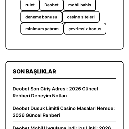
rulet
Deobet
mobil bahis
deneme bonusu
casino siteleri
minimum yatırım
çevrimsiz bonus
SON BAŞLIKLAR
Deobet Son Giriş Adresi: 2026 Güncel
Rehberi Deneyim Notları
Deobet Dusuk Limitli Casino Masalari Nerede:
2026 Güncel Rehberi
Deobet Mobil Uygulama Indir Ios Linki: 2026