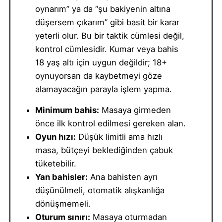
oynarım” ya da “şu bakiyenin altına
düşersem çıkarım” gibi basit bir karar
yeterli olur. Bu bir taktik cümlesi değil,
kontrol cümlesidir. Kumar veya bahis
18 yaş altı için uygun değildir; 18+
oynuyorsan da kaybetmeyi göze
alamayacağın parayla işlem yapma.
Minimum bahis:
Masaya girmeden
önce ilk kontrol edilmesi gereken alan.
Oyun hızı:
Düşük limitli ama hızlı
masa, bütçeyi beklediğinden çabuk
tüketebilir.
Yan bahisler:
Ana bahisten ayrı
düşünülmeli, otomatik alışkanlığa
dönüşmemeli.
Oturum sınırı:
Masaya oturmadan