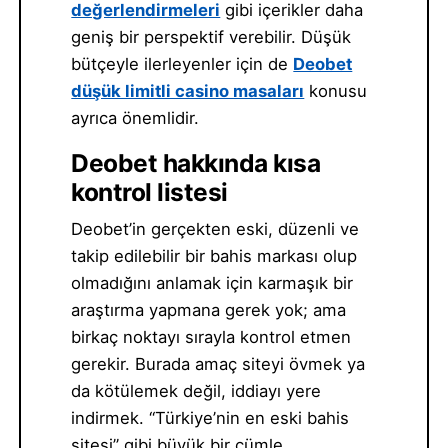
değerlendirmeleri
gibi içerikler daha
geniş bir perspektif verebilir. Düşük
bütçeyle ilerleyenler için de
Deobet
düşük limitli casino masaları
konusu
ayrıca önemlidir.
Deobet hakkında kısa
kontrol listesi
Deobet’in gerçekten eski, düzenli ve
takip edilebilir bir bahis markası olup
olmadığını anlamak için karmaşık bir
araştırma yapmana gerek yok; ama
birkaç noktayı sırayla kontrol etmen
gerekir. Burada amaç siteyi övmek ya
da kötülemek değil, iddiayı yere
indirmek. “Türkiye’nin en eski bahis
sitesi” gibi büyük bir cümle