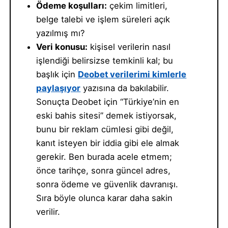
Ödeme koşulları:
çekim limitleri,
belge talebi ve işlem süreleri açık
yazılmış mı?
Veri konusu:
kişisel verilerin nasıl
işlendiği belirsizse temkinli kal; bu
başlık için
Deobet verilerimi kimlerle
paylaşıyor
yazısına da bakılabilir.
Sonuçta Deobet için “Türkiye’nin en
eski bahis sitesi” demek istiyorsak,
bunu bir reklam cümlesi gibi değil,
kanıt isteyen bir iddia gibi ele almak
gerekir. Ben burada acele etmem;
önce tarihçe, sonra güncel adres,
sonra ödeme ve güvenlik davranışı.
Sıra böyle olunca karar daha sakin
verilir.