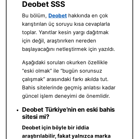
Deobet SSS
Bu bölüm,
Deobet
hakkında en çok
karıştırılan üç soruyu kısa cevaplarla
toplar. Yanıtlar kesin yargı dağıtmak
için değil, araştırırken nereden
başlayacağını netleştirmek için yazıldı.
Aşağıdaki soruları okurken özellikle
“eski olmak” ile “bugün sorunsuz
çalışmak” arasındaki farkı akılda tut.
Bahis sitelerinde geçmiş anlatısı kadar
güncel işlem deneyimi de önemlidir.
Deobet Türkiye’nin en eski bahis
sitesi mi?
Deobet için böyle bir iddia
araştırılabilir, fakat yalnızca marka