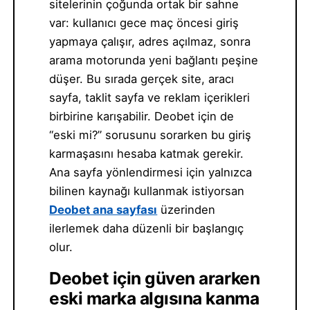
sitelerinin çoğunda ortak bir sahne
var: kullanıcı gece maç öncesi giriş
yapmaya çalışır, adres açılmaz, sonra
arama motorunda yeni bağlantı peşine
düşer. Bu sırada gerçek site, aracı
sayfa, taklit sayfa ve reklam içerikleri
birbirine karışabilir. Deobet için de
“eski mi?” sorusunu sorarken bu giriş
karmaşasını hesaba katmak gerekir.
Ana sayfa yönlendirmesi için yalnızca
bilinen kaynağı kullanmak istiyorsan
Deobet ana sayfası
üzerinden
ilerlemek daha düzenli bir başlangıç
olur.
Deobet için güven ararken
eski marka algısına kanma