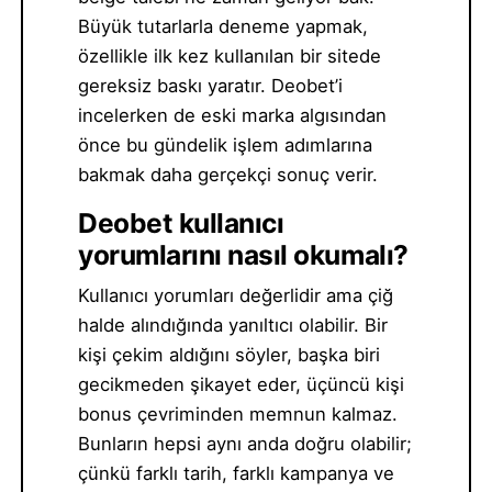
Büyük tutarlarla deneme yapmak,
özellikle ilk kez kullanılan bir sitede
gereksiz baskı yaratır. Deobet’i
incelerken de eski marka algısından
önce bu gündelik işlem adımlarına
bakmak daha gerçekçi sonuç verir.
Deobet kullanıcı
yorumlarını nasıl okumalı?
Kullanıcı yorumları değerlidir ama çiğ
halde alındığında yanıltıcı olabilir. Bir
kişi çekim aldığını söyler, başka biri
gecikmeden şikayet eder, üçüncü kişi
bonus çevriminden memnun kalmaz.
Bunların hepsi aynı anda doğru olabilir;
çünkü farklı tarih, farklı kampanya ve