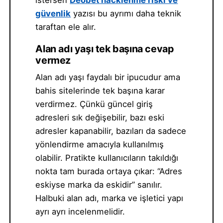
istersen
Deobet hacklenme riski ve
güvenlik
yazısı bu ayrımı daha teknik
taraftan ele alır.
Alan adı yaşı tek başına cevap
vermez
Alan adı yaşı faydalı bir ipucudur ama
bahis sitelerinde tek başına karar
verdirmez. Çünkü güncel giriş
adresleri sık değişebilir, bazı eski
adresler kapanabilir, bazıları da sadece
yönlendirme amacıyla kullanılmış
olabilir. Pratikte kullanıcıların takıldığı
nokta tam burada ortaya çıkar: “Adres
eskiyse marka da eskidir” sanılır.
Halbuki alan adı, marka ve işletici yapı
ayrı ayrı incelenmelidir.