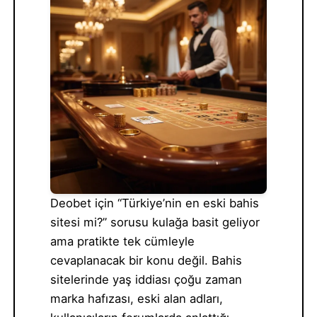
Deobet için “Türkiye’nin en eski bahis
sitesi mi?” sorusu kulağa basit geliyor
ama pratikte tek cümleyle
cevaplanacak bir konu değil. Bahis
sitelerinde yaş iddiası çoğu zaman
marka hafızası, eski alan adları,