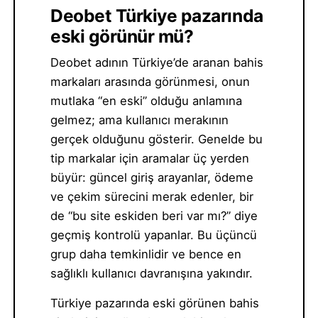
Deobet Türkiye pazarında
eski görünür mü?
Deobet adının Türkiye’de aranan bahis
markaları arasında görünmesi, onun
mutlaka “en eski” olduğu anlamına
gelmez; ama kullanıcı merakının
gerçek olduğunu gösterir. Genelde bu
tip markalar için aramalar üç yerden
büyür: güncel giriş arayanlar, ödeme
ve çekim sürecini merak edenler, bir
de “bu site eskiden beri var mı?” diye
geçmiş kontrolü yapanlar. Bu üçüncü
grup daha temkinlidir ve bence en
sağlıklı kullanıcı davranışına yakındır.
Türkiye pazarında eski görünen bahis