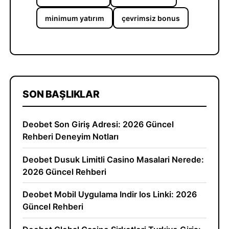
minimum yatırım
çevrimsiz bonus
SON BAŞLIKLAR
Deobet Son Giriş Adresi: 2026 Güncel
Rehberi Deneyim Notları
Deobet Dusuk Limitli Casino Masalari Nerede:
2026 Güncel Rehberi
Deobet Mobil Uygulama Indir Ios Linki: 2026
Güncel Rehberi