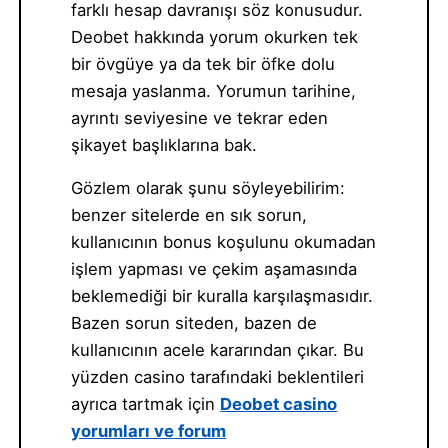
farklı hesap davranışı söz konusudur.
Deobet hakkında yorum okurken tek
bir övgüye ya da tek bir öfke dolu
mesaja yaslanma. Yorumun tarihine,
ayrıntı seviyesine ve tekrar eden
şikayet başlıklarına bak.
Gözlem olarak şunu söyleyebilirim:
benzer sitelerde en sık sorun,
kullanıcının bonus koşulunu okumadan
işlem yapması ve çekim aşamasında
beklemediği bir kuralla karşılaşmasıdır.
Bazen sorun siteden, bazen de
kullanıcının acele kararından çıkar. Bu
yüzden casino tarafındaki beklentileri
ayrıca tartmak için
Deobet casino
yorumları ve forum