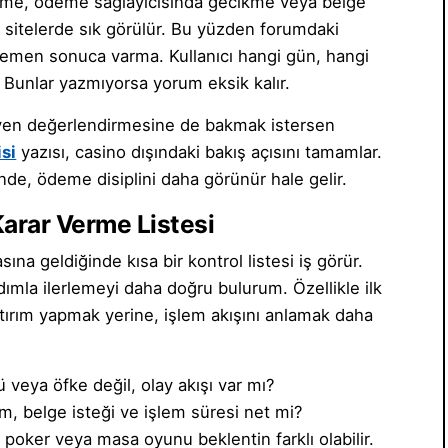
eme, ödeme sağlayıcısında gecikme veya belge
 sitelerde sık görülür. Bu yüzden forumdaki
emen sonuca varma. Kullanıcı hangi gün, hangi
 Bunlar yazmıyorsa yorum eksik kalır.
üven değerlendirmesine de bakmak istersen
isi
yazısı, casino dışındaki bakış açısını tamamlar.
nde, ödeme disiplini daha görünür hale gelir.
Karar Verme Listesi
ına geldiğinde kısa bir kontrol listesi iş görür.
ımla ilerlemeyi daha doğru bulurum. Özellikle ilk
ırım yapmak yerine, işlem akışını anlamak daha
veya öfke değil, olay akışı var mı?
 belge isteği ve işlem süresi net mi?
, poker veya masa oyunu beklentin farklı olabilir.