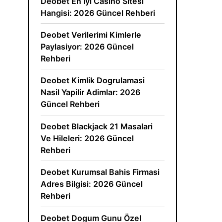
Deobet En Iyi Casino Sitesi
Hangisi: 2026 Güncel Rehberi
Deobet Verilerimi Kimlerle
Paylasiyor: 2026 Güncel
Rehberi
Deobet Kimlik Dogrulamasi
Nasil Yapilir Adimlar: 2026
Güncel Rehberi
Deobet Blackjack 21 Masalari
Ve Hileleri: 2026 Güncel
Rehberi
Deobet Kurumsal Bahis Firmasi
Adres Bilgisi: 2026 Güncel
Rehberi
Deobet Dogum Gunu Özel