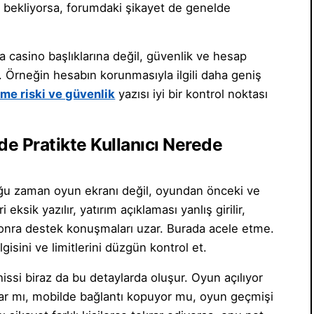
n bekliyorsa, forumdaki şikayet de genelde
a casino başlıklarına değil, güvenlik ve hesap
 Örneğin hesabın korunmasıyla ilgili daha geniş
me riski ve güvenlik
yazısı iyi bir kontrol noktası
e Pratikte Kullanıcı Nerede
 çoğu zaman oyun ekranı değil, oyundan önceki ve
 eksik yazılır, yatırım açıklaması yanlış girilir,
sonra destek konuşmaları uzar. Burada acele etme.
gisini ve limitlerini düzgün kontrol et.
 hissi biraz da bu detaylarda oluşur. Oyun açılıyor
ar mı, mobilde bağlantı kopuyor mu, oyun geçmişi