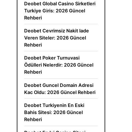
Deobet Global Casino Sirketleri
Turkiye Giris: 2026 Güncel
Rehberi
Deobet Cevrimsiz Nakit Iade
Veren Siteler: 2026 Güncel
Rehberi
Deobet Poker Turnuvasi
Ödülleri Nelerdir: 2026 Güncel
Rehberi
Deobet Guncel Domain Adresi
Kac Oldu: 2026 Güncel Rehberi
Deobet Turkiyenin En Eski
Bahis Sitesi: 2026 Güncel
Rehberi