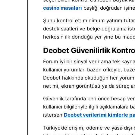
casino masaları
başlığı doğrudan işine
Şunu kontrol et: minimum yatırım tutar
destek saatleri ve belge doğrulama iste
herkesin ilk döndüğü yer yine bu madd
Deobet Güvenilirlik Kont
Forum iyi bir sinyal verir ama tek kayn
kullanıcı yorumları bazen öfkeyle, baz
Deobet hakkında okuduğun her yorumu 
net mi, ekran görüntüsü ya da süreç an
Güvenlik tarafında ben önce hesap veril
kullanıcı bilgileriyle ilgili açıklamalar
istersen
Deobet verilerimi kimlerle p
Türkiye’de erişim, ödeme ve yasa dışı