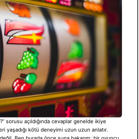
i?” sorusu açıldığında cevaplar genelde ikiye
iğeri yaşadığı kötü deneyimi uzun uzun anlatır.
 değil. Ben burada önce şuna bakarım: bir oyuncu